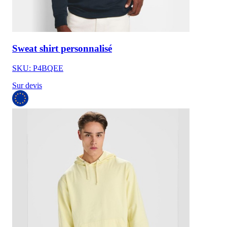
Sweat shirt personnalisé
SKU: P4BQEE
Sur devis