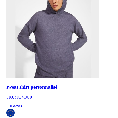
sweat shirt personnalisé
SKU: IO4OC0
Sur devis