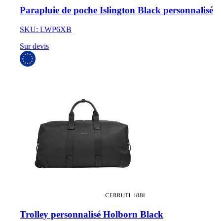
Parapluie de poche Islington Black personnalisé
SKU: LWP6XB
Sur devis
Trolley personnalisé Holborn Black