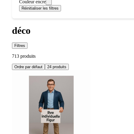
Couleur encre
Réinitialiser les filtres
déco
Filtres
713 produits
Ordre par défaut
24 produits