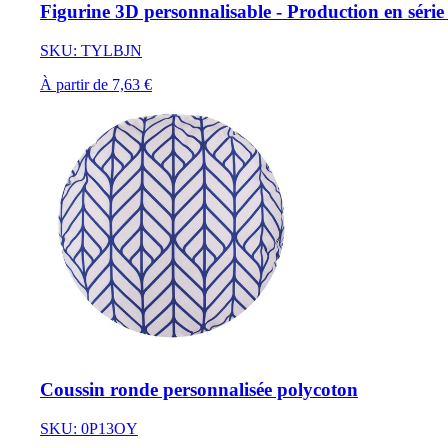
Figurine 3D personnalisable - Production en série 
SKU: TYLBJN
À partir de 7,63 €
Coussin ronde personnalisée polycoton
SKU: 0P13OY