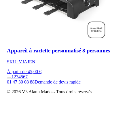
Appareil à raclette personnalisé 8 personnes
SKU: VJAJEN
À partir de 45,00 €
1
2
3
4
5
6
7
01 47 30 08 88
Demande de devis rapide
© 2026 V3 Alann Marks - Tous droits réservés