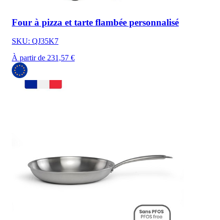
Four à pizza et tarte flambée personnalisé
SKU: QJ35K7
À partir de 231,57 €