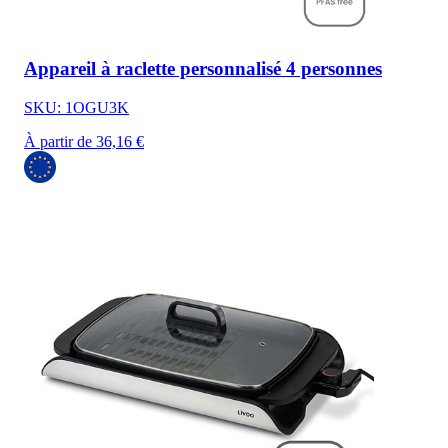
Appareil à raclette personnalisé 4 personnes
SKU: 1OGU3K
À partir de 36,16 €