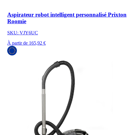
Aspirateur robot intelligent personnalisé Prixton
Roomie
SKU: VJY6UC
À partir de 165,92 €