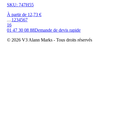
SKU: 747H55
À partir de 12,73 €
1
2
3
4
5
6
7
16
01 47 30 08 88
Demande de devis rapide
© 2026 V3 Alann Marks - Tous droits réservés