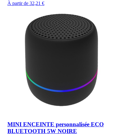
À partir de 32,21 €
MINI ENCEINTE personnalisée ECO
BLUETOOTH 5W NOIRE