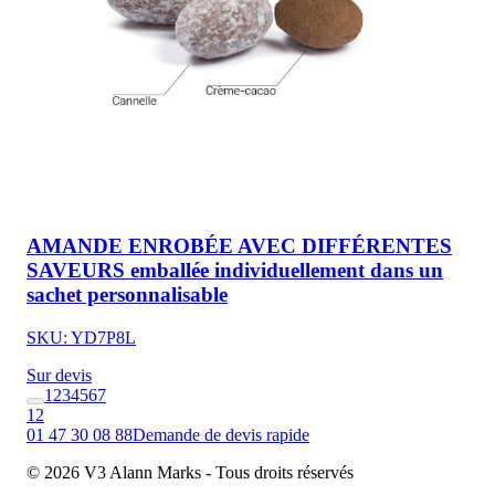
AMANDE ENROBÉE AVEC DIFFÉRENTES
SAVEURS emballée individuellement dans un
sachet personnalisable
SKU: YD7P8L
Sur devis
1
2
3
4
5
6
7
12
01 47 30 08 88
Demande de devis rapide
© 2026 V3 Alann Marks - Tous droits réservés