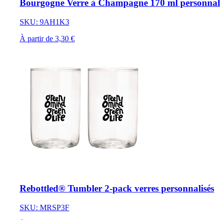
Bourgogne Verre à Champagne 170 ml personnal
SKU: 9AH1K3
À partir de 3,30 €
Rebottled® Tumbler 2-pack verres personnalisés
SKU: MRSP3F