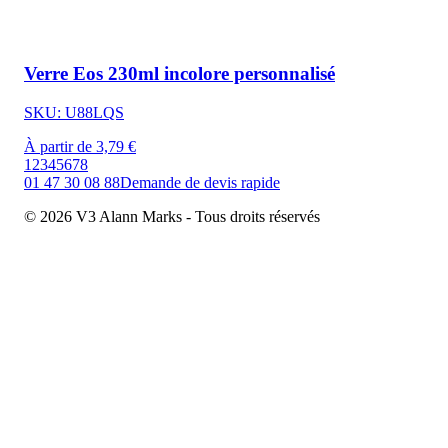
Verre Eos 230ml incolore personnalisé
SKU: U88LQS
À partir de 3,79 €
1
2
3
4
5
6
7
8
01 47 30 08 88
Demande de devis rapide
© 2026 V3 Alann Marks - Tous droits réservés