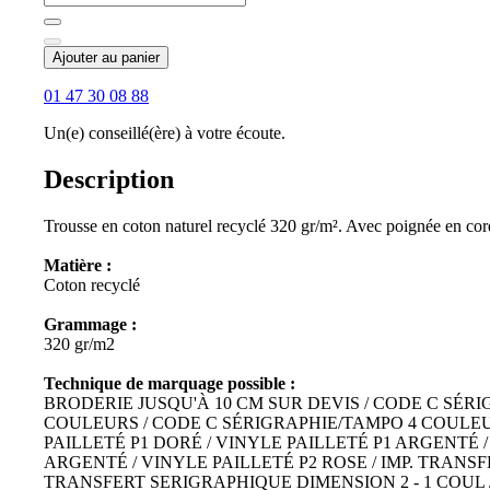
Ajouter au panier
01 47 30 08 88
Un(e) conseillé(ère) à votre écoute.
Description
Trousse en coton naturel recyclé 320 gr/m². Avec poignée en cor
Matière :
Coton recyclé
Grammage :
320 gr/m2
Technique de marquage possible :
BRODERIE JUSQU'À 10 CM SUR DEVIS / CODE C SÉR
COULEURS / CODE C SÉRIGRAPHIE/TAMPO 4 COULEURS
PAILLETÉ P1 DORÉ / VINYLE PAILLETÉ P1 ARGENTÉ /
ARGENTÉ / VINYLE PAILLETÉ P2 ROSE / IMP. TRANSF
TRANSFERT SERIGRAPHIQUE DIMENSION 2 - 1 COUL 