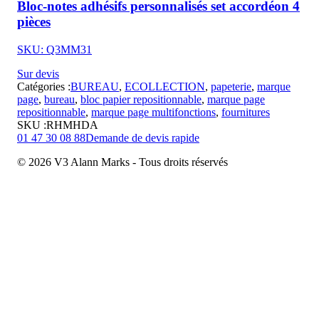
Bloc-notes adhésifs personnalisés set accordéon 4
pièces
SKU: Q3MM31
Sur devis
Catégories :
BUREAU
,
ECOLLECTION
,
papeterie
,
marque
page
,
bureau
,
bloc papier repositionnable
,
marque page
repositionnable
,
marque page multifonctions
,
fournitures
SKU :
RHMHDA
01 47 30 08 88
Demande de devis rapide
© 2026 V3 Alann Marks - Tous droits réservés