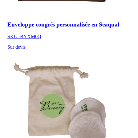
Enveloppe congrés personnalisée en Seaqual
SKU: BYXM0Q
Sur devis