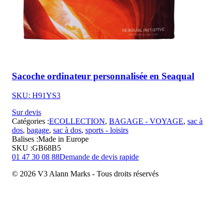
Sacoche ordinateur personnalisée en Seaqual
SKU: H91YS3
Sur devis
Catégories :
ECOLLECTION
,
BAGAGE - VOYAGE
,
sac à
dos
,
bagage
,
sac à dos
,
sports - loisirs
Balises :
Made in Europe
SKU :
GB68B5
01 47 30 08 88
Demande de devis rapide
© 2026 V3 Alann Marks - Tous droits réservés