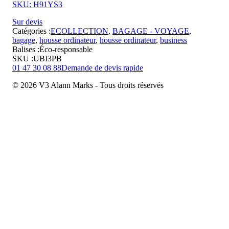
SKU: H91YS3
Sur devis
Catégories :
ECOLLECTION
,
BAGAGE - VOYAGE
,
bagage
,
housse ordinateur
,
housse ordinateur
,
business
Balises :
Éco-responsable
SKU :
UBI3PB
01 47 30 08 88
Demande de devis rapide
© 2026 V3 Alann Marks - Tous droits réservés