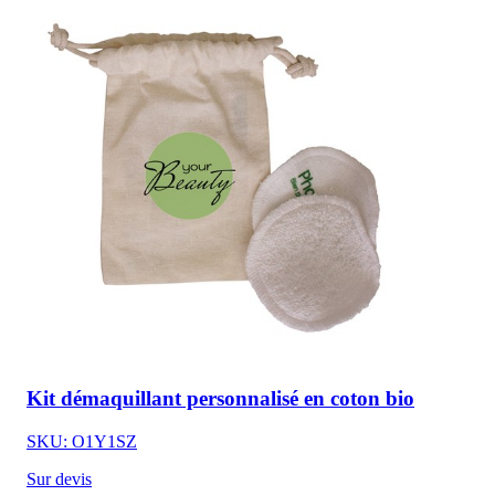
Kit démaquillant personnalisé en coton bio
SKU: O1Y1SZ
Sur devis