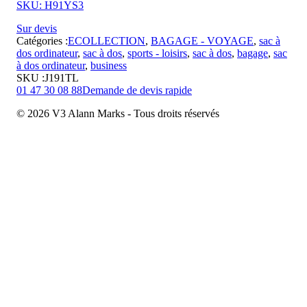
SKU: H91YS3
Sur devis
Catégories :
ECOLLECTION
,
BAGAGE - VOYAGE
,
sac à
dos ordinateur
,
sac à dos
,
sports - loisirs
,
sac à dos
,
bagage
,
sac
à dos ordinateur
,
business
SKU :
J191TL
01 47 30 08 88
Demande de devis rapide
© 2026 V3 Alann Marks - Tous droits réservés