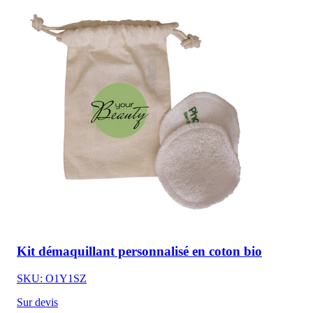
Kit démaquillant personnalisé en coton bio
SKU: O1Y1SZ
Sur devis