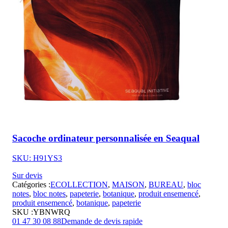
Sacoche ordinateur personnalisée en Seaqual
SKU: H91YS3
Sur devis
Catégories :
ECOLLECTION
,
MAISON
,
BUREAU
,
bloc
notes
,
bloc notes
,
papeterie
,
botanique
,
produit ensemencé
,
produit ensemencé
,
botanique
,
papeterie
SKU :
YBNWRQ
01 47 30 08 88
Demande de devis rapide