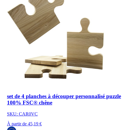
set de 4 planches à découper personnalisé puzzle
100% FSC® chêne
SKU: CAR0VC
À partir de 45,19 €