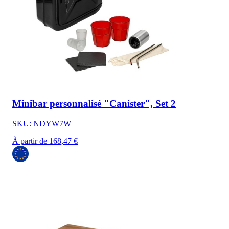
Minibar personnalisé "Canister", Set 2
SKU: NDYW7W
À partir de 168,47 €