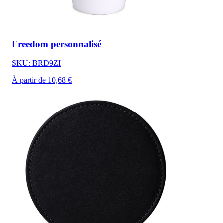
Freedom personnalisé
SKU: BRD9ZI
À partir de 10,68 €