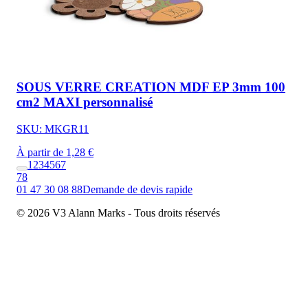
SOUS VERRE CREATION MDF EP 3mm 100
cm2 MAXI personnalisé
SKU: MKGR11
À partir de 1,28 €
1
2
3
4
5
6
7
78
01 47 30 08 88
Demande de devis rapide
© 2026 V3 Alann Marks - Tous droits réservés