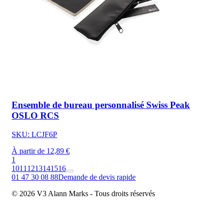
Ensemble de bureau personnalisé Swiss Peak
OSLO RCS
SKU: LCJF6P
À partir de 12,89 €
1
10
11
12
13
14
15
16
01 47 30 08 88
Demande de devis rapide
© 2026 V3 Alann Marks - Tous droits réservés