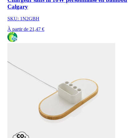
Calgary
SKU: 1N2GBH
À partir de 21,47 €