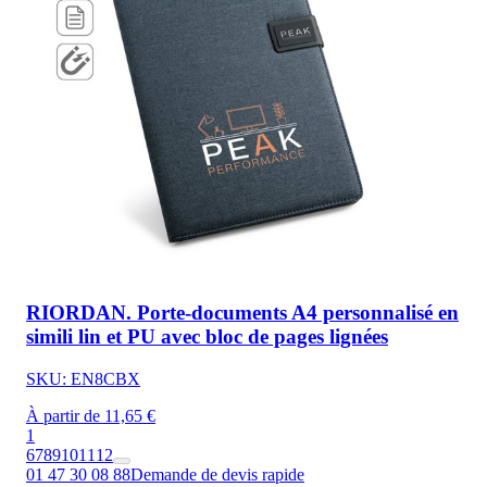
RIORDAN. Porte-documents A4 personnalisé en
simili lin et PU avec bloc de pages lignées
SKU: EN8CBX
À partir de 11,65 €
1
6
7
8
9
10
11
12
01 47 30 08 88
Demande de devis rapide