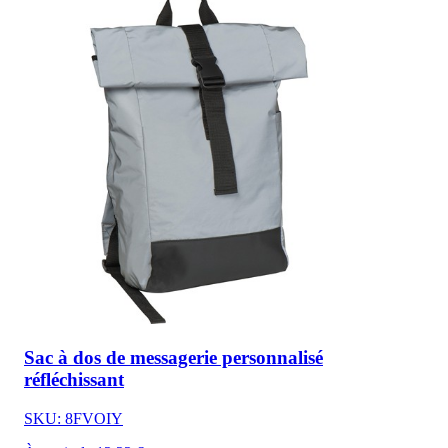
Sac à dos de messagerie personnalisé
réfléchissant
SKU: 8FVOIY