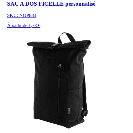
SAC A DOS FICELLE personnalisé
SKU: NOP833
À partir de 1,73 €