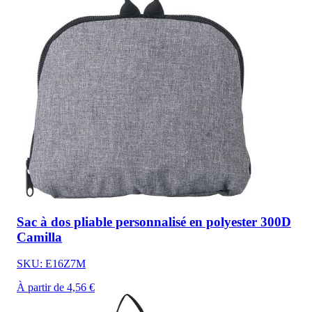
Sac à dos pliable personnalisé en polyester 300D
Camilla
SKU: E16Z7M
À partir de 4,56 €