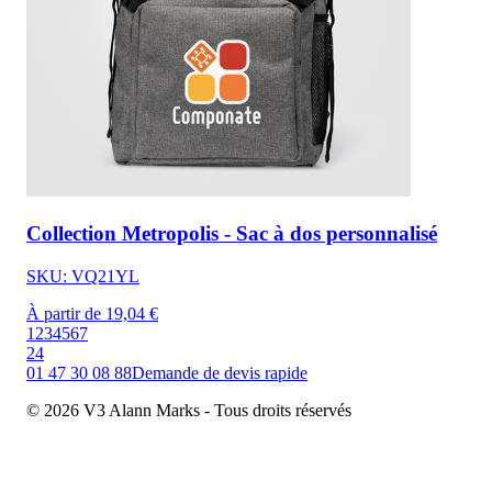
Collection Metropolis - Sac à dos personnalisé
SKU: VQ21YL
À partir de 19,04 €
1
2
3
4
5
6
7
24
01 47 30 08 88
Demande de devis rapide
© 2026 V3 Alann Marks - Tous droits réservés