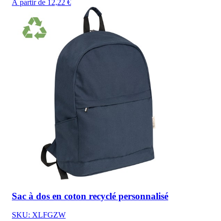
À partir de 12,22 €
Sac à dos en coton recyclé personnalisé
SKU: XLFGZW