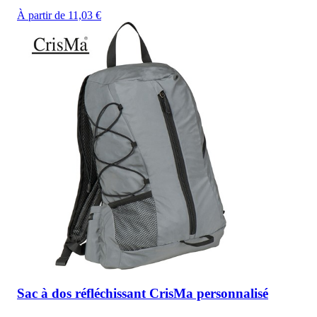
À partir de 11,03 €
Sac à dos réfléchissant CrisMa personnalisé