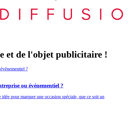
et de l'objet publicitaire !
ntreprise ou événementiel ?
te idée pour marquer une occasion spéciale, que ce soit un