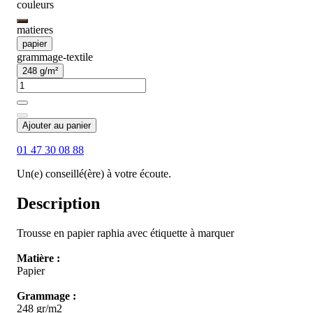
couleurs
matieres
papier
grammage-textile
248 g/m²
Ajouter au panier
01 47 30 08 88
Un(e) conseillé(ère) à votre écoute.
Description
Trousse en papier raphia avec étiquette à marquer
Matière :
Papier
Grammage :
248 gr/m2