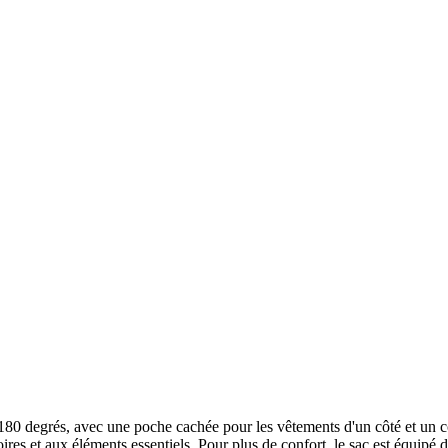
180 degrés, avec une poche cachée pour les vêtements d'un côté et un c
res et aux éléments essentiels. Pour plus de confort, le sac est équipé 