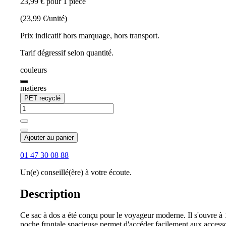
23,99 € pour 1 pièce
(23,99 €/unité)
Prix indicatif hors marquage, hors transport.
Tarif dégressif selon quantité.
couleurs
matieres
PET recyclé
Ajouter au panier
01 47 30 08 88
Un(e) conseillé(ère) à votre écoute.
Description
Ce sac à dos a été conçu pour le voyageur moderne. Il s'ouvre à 
poche frontale spacieuse permet d'accéder facilement aux accessoi