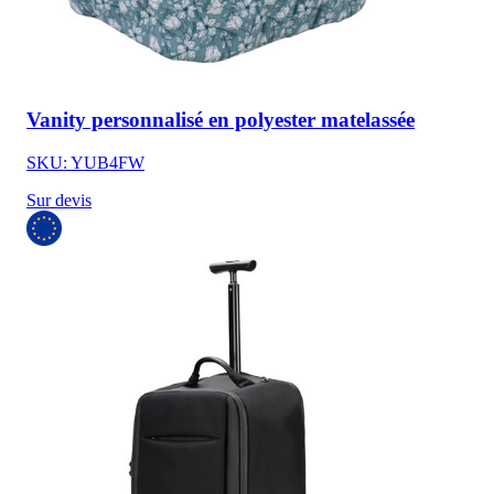
Vanity personnalisé en polyester matelassée
SKU: YUB4FW
Sur devis