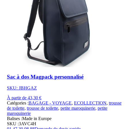
Sac à dos Magpack personnalisé
SKU: JBHGAZ
À partir de 43,30 €
Catégories :
BAGAGE - VOYAGE
,
ECOLLECTION
,
trousse
de toilette
,
trousse de toilette
,
petite maroquinerie
,
petite
maroquinerie
Balises :
Made in Europe
SKU :
3AVC4H
01 47 30 08 88
Demande de devis rapide