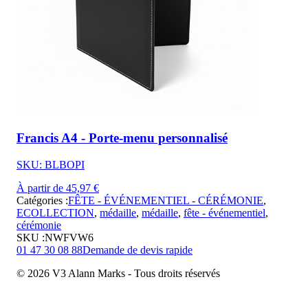
Francis A4 - Porte-menu personnalisé
SKU: BLBOPI
À partir de 45,97 €
Catégories :
FÊTE - ÉVÉNEMENTIEL - CÉRÉMONIE
,
ECOLLECTION
,
médaille
,
médaille
,
fête - événementiel
,
cérémonie
SKU :
NWFVW6
01 47 30 08 88
Demande de devis rapide
© 2026 V3 Alann Marks - Tous droits réservés