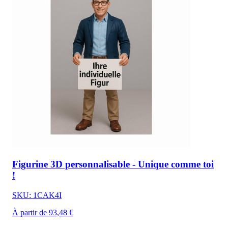
Figurine 3D personnalisable - Unique comme toi
!
SKU: 1CAK4I
À partir de 93,48 €