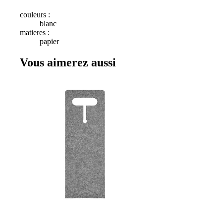
couleurs :
blanc
matieres :
papier
Vous aimerez aussi