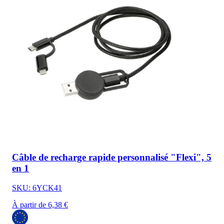
Câble de recharge rapide personnalisé "Flexi", 5
en 1
SKU: 6YCK41
À partir de 6,38 €