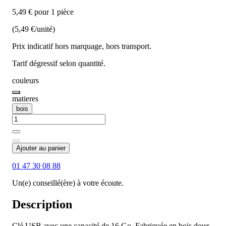
5,49 € pour 1 pièce
(5,49 €/unité)
Prix indicatif hors marquage, hors transport.
Tarif dégressif selon quantité.
couleurs
matieres
bois
Ajouter au panier
01 47 30 08 88
Un(e) conseillé(ère) à votre écoute.
Description
Clé USB avec une capacité de 16 Go. Fabriquée en bois doux,