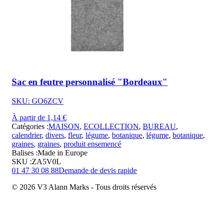
Sac en feutre personnalisé "Bordeaux"
SKU: GO6ZCV
À partir de 1,14 €
Catégories :
MAISON
,
ECOLLECTION
,
BUREAU
,
calendrier
,
divers
,
fleur
,
légume
,
botanique
,
légume
,
botanique
,
graines
,
graines
,
produit ensemencé
Balises :
Made in Europe
SKU :
ZA5V0L
01 47 30 08 88
Demande de devis rapide
© 2026 V3 Alann Marks - Tous droits réservés