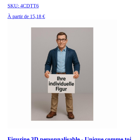
SKU: 4CDTT6
À partir de 15,18 €
Figurine 3D personnalisable - Unique comme toi