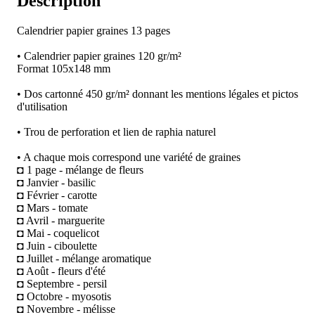
Description
Calendrier papier graines 13 pages
• Calendrier papier graines 120 gr/m²
Format 105x148 mm
• Dos cartonné 450 gr/m² donnant les mentions légales et pictos
d'utilisation
• Trou de perforation et lien de raphia naturel
• A chaque mois correspond une variété de graines
◘ 1 page - mélange de fleurs
◘ Janvier - basilic
◘ Février - carotte
◘ Mars - tomate
◘ Avril - marguerite
◘ Mai - coquelicot
◘ Juin - ciboulette
◘ Juillet - mélange aromatique
◘ Août - fleurs d'été
◘ Septembre - persil
◘ Octobre - myosotis
◘ Novembre - mélisse