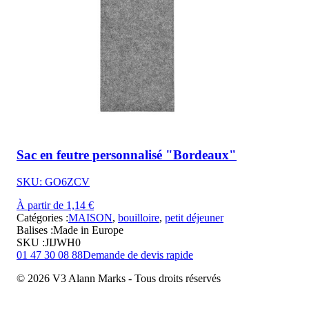
Sac en feutre personnalisé "Bordeaux"
SKU: GO6ZCV
À partir de 1,14 €
Catégories :
MAISON
,
bouilloire
,
petit déjeuner
Balises :
Made in Europe
SKU :
JIJWH0
01 47 30 08 88
Demande de devis rapide
© 2026 V3 Alann Marks - Tous droits réservés