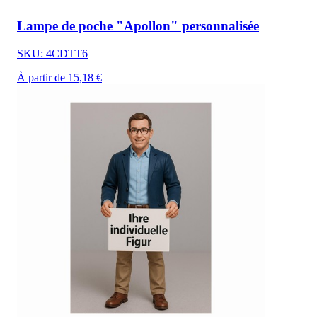
Lampe de poche "Apollon" personnalisée
SKU: 4CDTT6
À partir de 15,18 €