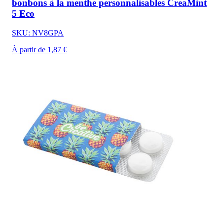
bonbons à la menthe personnalisables CreaMint
5 Eco
SKU: NV8GPA
À partir de 1,87 €