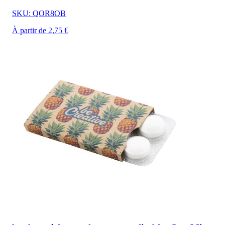
SKU: QOR8OB
À partir de 2,75 €