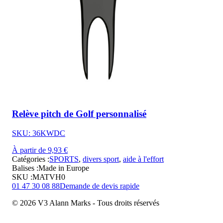
Relève pitch de Golf personnalisé
SKU: 36KWDC
À partir de 9,93 €
Catégories :
SPORTS
,
divers sport
,
aide à l'effort
Balises :
Made in Europe
SKU :
MATVH0
01 47 30 08 88
Demande de devis rapide
© 2026 V3 Alann Marks - Tous droits réservés