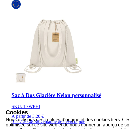
Sac à Dos Glacière Nelon personnalisé
SKU: T7WPHI
Cookies
À partir de 3,20 €
Nous utilisons des cookies d’origine et des cookies tiers. Ce
01 47 30 08 88
Demande de devis rapide
optimisée sur ce site web et de nous donner un aperçu de son