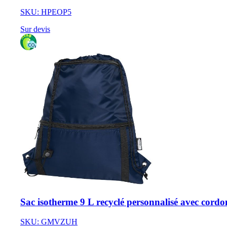
SKU: HPEOP5
Sur devis
Sac isotherme 9 L recyclé personnalisé avec cord
SKU: GMVZUH