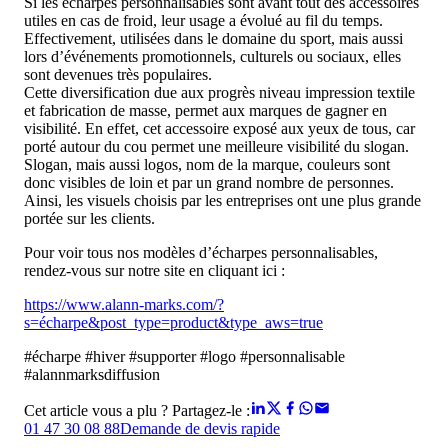
Si les écharpes personnalisables sont avant tout des accessoires
utiles en cas de froid, leur usage a évolué au fil du temps.
Effectivement, utilisées dans le domaine du sport, mais aussi
lors d’événements promotionnels, culturels ou sociaux, elles
sont devenues très populaires.
Cette diversification due aux progrès niveau impression textile
et fabrication de masse, permet aux marques de gagner en
visibilité. En effet, cet accessoire exposé aux yeux de tous, car
porté autour du cou permet une meilleure visibilité du slogan.
Slogan, mais aussi logos, nom de la marque, couleurs sont
donc visibles de loin et par un grand nombre de personnes.
Ainsi, les visuels choisis par les entreprises ont une plus grande
portée sur les clients.
Pour voir tous nos modèles d’écharpes personnalisables,
rendez-vous sur notre site en cliquant ici :
https://www.alann-marks.com/?
s=écharpe&post_type=product&type_aws=true
#écharpe #hiver #supporter #logo #personnalisable
#alannmarksdiffusion
Cet article vous a plu ? Partagez-le :
01 47 30 08 88
Demande de devis rapide